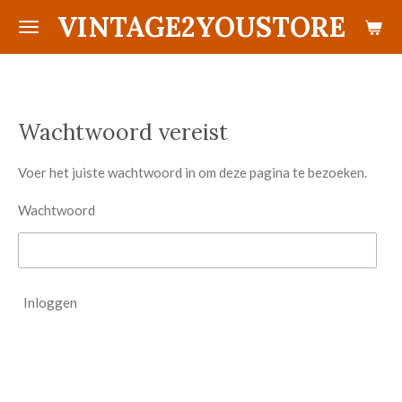
VINTAGE2YOUSTORE
Ga
direct
naar
de
hoofdinhoud
Wachtwoord vereist
Voer het juiste wachtwoord in om deze pagina te bezoeken.
Wachtwoord
Inloggen