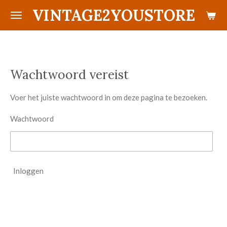
VINTAGE2YOUSTORE
Ga
direct
naar
de
hoofdinhoud
Wachtwoord vereist
Voer het juiste wachtwoord in om deze pagina te bezoeken.
Wachtwoord
Inloggen