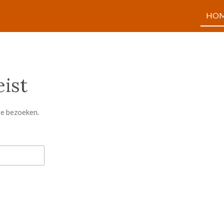
HO
ist
te bezoeken.