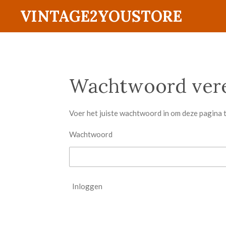
VINTAGE2YOUSTORE
Ga
direct
naar
de
hoofdinhoud
Wachtwoord vere
Voer het juiste wachtwoord in om deze pagina 
Wachtwoord
Inloggen