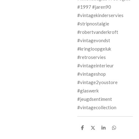
#1997 #jaren90
#vintagekinderservies
#stripnostalgie
#robertvanderkroft
#vintagevondst
#kringloopgeluk
#retroservies
#vintageinterieur
#vintageshop
#vintage2youstore
#glaswerk
#jeugdsentiment
#vintagecollection
D
D
S
D
e
e
h
e
l
e
a
l