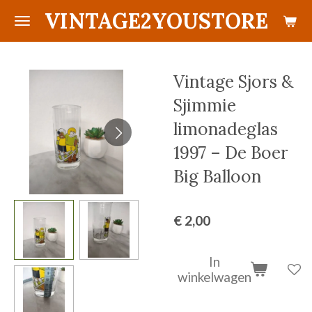
VINTAGE2YOUSTORE
Ga
direct
naar
de
Vintage Sjors &
hoofdinhoud
Sjimmie
limonadeglas
1997 – De Boer
Big Balloon
€ 2,00
In
winkelwagen