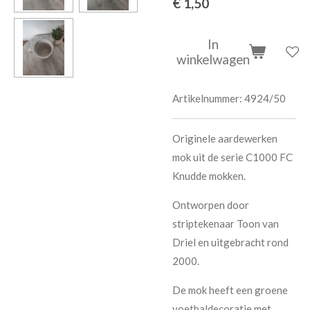
€ 1,50
In
winkelwagen
Artikelnummer:
4924/50
Originele aardewerken
mok uit de serie C1000 FC
Knudde mokken.
Ontworpen door
striptekenaar Toon van
Driel en uitgebracht rond
2000.
De mok heeft een groene
voetbaldecoratie met