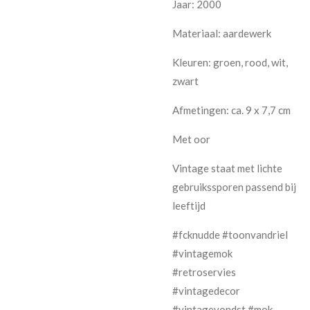
Jaar: 2000
Materiaal: aardewerk
Kleuren: groen, rood, wit,
zwart
Afmetingen: ca. 9 x 7,7 cm
Met oor
Vintage staat met lichte
gebruikssporen passend bij
leeftijd
#fcknudde #toonvandriel
#vintagemok
#retroservies
#vintagedecor
#vintagevondst #mok