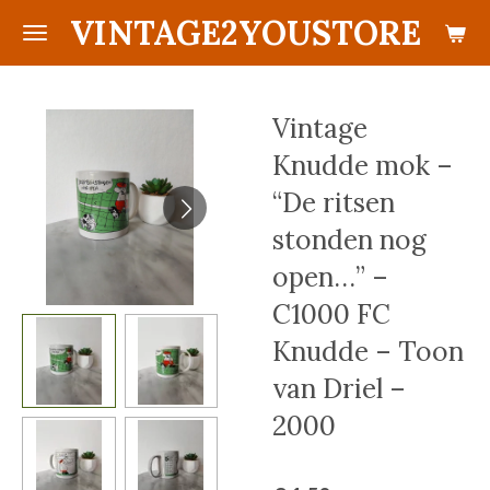
VINTAGE2YOUSTORE
Ga
direct
naar
de
Vintage
hoofdinhoud
Knudde mok –
“De ritsen
stonden nog
open…” –
C1000 FC
Knudde – Toon
van Driel –
2000