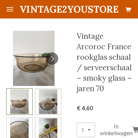
VINTAGE2YOUSTORE
Ga
direct
naar
de
Vintage
hoofdinhoud
Arcoroc France
rookglas schaal
/ serveerschaal
– smoky glass –
jaren 70
€ 4,60
In
winkelwagen