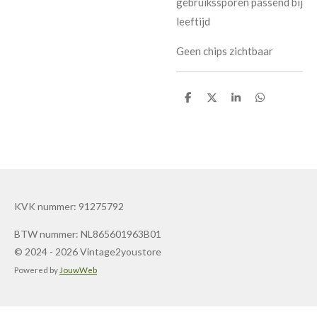
gebruikssporen passend bij
leeftijd
Geen chips zichtbaar
D
D
S
D
e
e
h
e
l
e
a
l
e
l
r
e
n
e
n
KVK nummer: 91275792
BTW nummer: NL865601963B01
© 2024 - 2026 Vintage2youstore
Powered by
JouwWeb