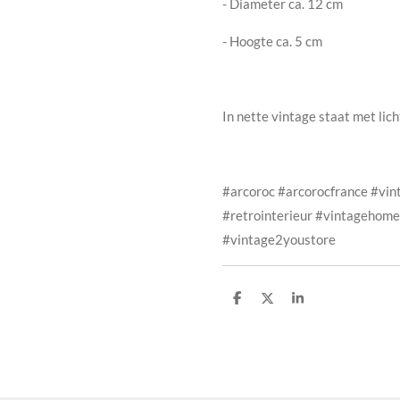
- Diameter ca. 12 cm
- Hoogte ca. 5 cm
In nette vintage staat met lich
#arcoroc #arcorocfrance #vin
#retrointerieur #vintagehome
#vintage2youstore
D
D
S
e
e
h
l
e
a
e
l
r
n
e