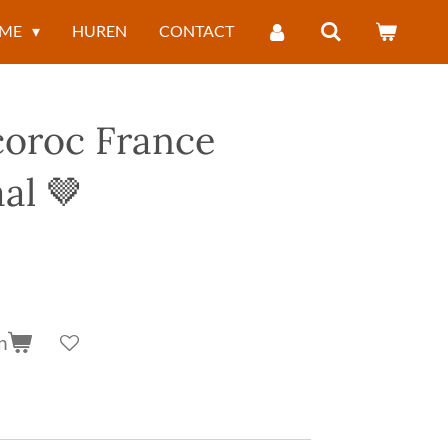
ME
HUREN
CONTACT
coroc France
al 🤎
n