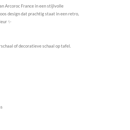
n Arcoroc France in een stijlvolle
oos design dat prachtig staat in een retro,
ieur ✨
rschaal of decoratieve schaal op tafel.
as