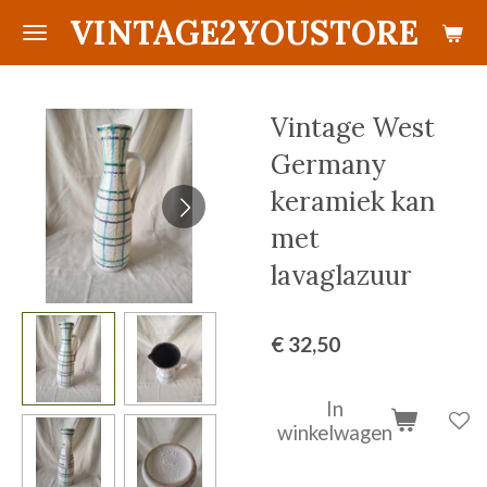
VINTAGE2YOUSTORE
Ga
direct
naar
de
Vintage West
hoofdinhoud
Germany
keramiek kan
met
lavaglazuur
€ 32,50
In
winkelwagen