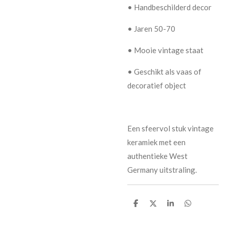
• Handbeschilderd decor
• Jaren 50-70
• Mooie vintage staat
• Geschikt als vaas of
decoratief object
Een sfeervol stuk vintage
keramiek met een
authentieke West
Germany uitstraling.
D
D
S
D
e
e
h
e
l
e
a
l