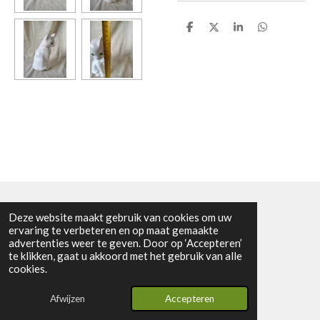
D
D
S
D
e
e
h
e
l
e
a
l
e
l
r
e
n
e
n
Deze website maakt gebruik van cookies om uw
KVK nummer: 91275792
ervaring te verbeteren en op maat gemaakte
advertenties weer te geven. Door op ‘Accepteren’
BTW nummer: NL865601963B01
te klikken, gaat u akkoord met het gebruik van alle
© 2024 - 2026 Vintage2youstore
cookies.
Powered by
JouwWeb
Afwijzen
Accepteren