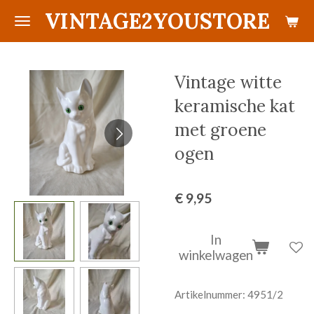
VINTAGE2YOUSTORE
Ga
direct
naar
de
Vintage witte
hoofdinhoud
keramische kat
met groene
ogen
€ 9,95
In
winkelwagen
Artikelnummer:
4951/2