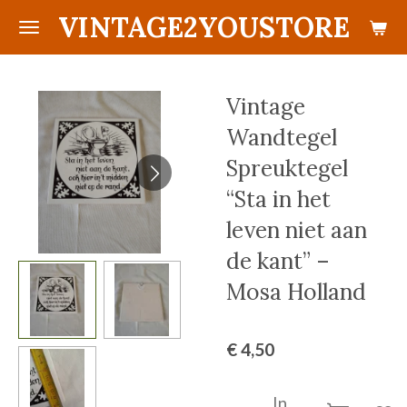
VINTAGE2YOUSTORE
Ga
direct
naar
de
Vintage
hoofdinhoud
Wandtegel
Spreuktegel
“Sta in het
leven niet aan
de kant” –
Mosa Holland
€ 4,50
In