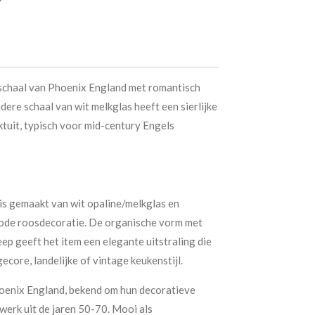
schaal van Phoenix England met romantisch
ere schaal van wit melkglas heeft een sierlijke
tuit, typisch voor mid-century Engels
 is gemaakt van wit opaline/melkglas en
rode roosdecoratie. De organische vorm met
ep geeft het item een elegante uitstraling die
ecore, landelijke of vintage keukenstijl.
hoenix England, bekend om hun decoratieve
werk uit de jaren 50-70. Mooi als