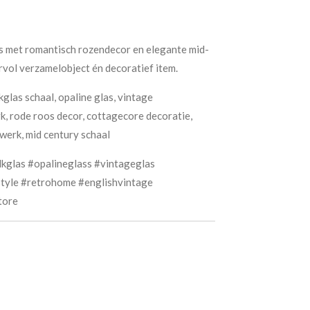
as met romantisch rozendecor en elegante mid-
vol verzamelobject én decoratief item.
glas schaal, opaline glas, vintage
k, rode roos decor, cottagecore decoratie,
swerk, mid century schaal
kglas #opalineglass #vintageglas
tyle #retrohome #englishvintage
tore