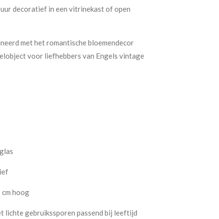
puur decoratief in een vitrinekast of open
ineerd met het romantische bloemendecor
elobject voor liefhebbers van Engels vintage
 glas
ief
7 cm hoog
 lichte gebruikssporen passend bij leeftijd