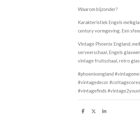
Waarom bijzonder?
Karakteristiek Engels melkgl
century vormgeving. Een sfeer
Vintage Phoenix England, melk
serveerschaal, Engels glaswer
vintage fruitschaal, retro gla
#phoenixengland #vintagemel
#vintagedecor #cottagecores
#vintagefinds #vintage2yous
D
D
S
e
e
h
l
e
a
e
l
r
n
e