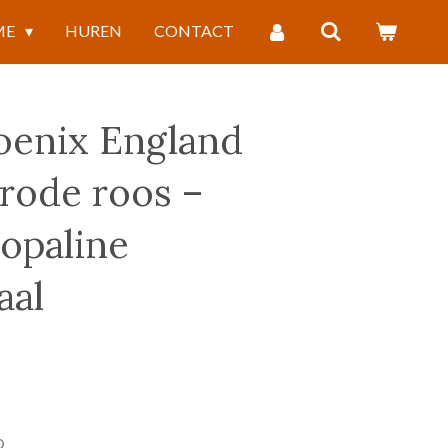
ME
HUREN
CONTACT
oenix England
 rode roos –
 opaline
aal