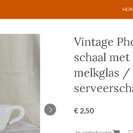
HO
Vintage Ph
schaal met
melkglas /
serveersch
€ 2,50
In winkelwagen