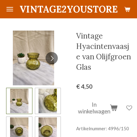
VINTAGE2YOUSTORE
Ga
direct
naar
de
Vintage
hoofdinhoud
Hyacintenvaasj
e van Olijfgroen
Glas
€ 4,50
In
winkelwagen
Artikelnummer:
4996/150