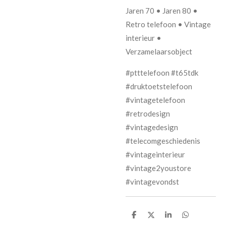
Jaren 70 • Jaren 80 •
Retro telefoon • Vintage
interieur •
Verzamelaarsobject
#ptttelefoon #t65tdk
#druktoetstelefoon
#vintagetelefoon
#retrodesign
#vintagedesign
#telecomgeschiedenis
#vintageinterieur
#vintage2youstore
#vintagevondst
D
D
S
D
e
e
h
e