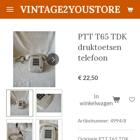
VINTAGE2YOUSTORE
Ga
direct
naar
de
PTT T65 TDK
hoofdinhoud
druktoetsen
telefoon
€ 22,50
In
winkelwagen
Artikelnummer:
4994/8
Originele PTT T65 TDK