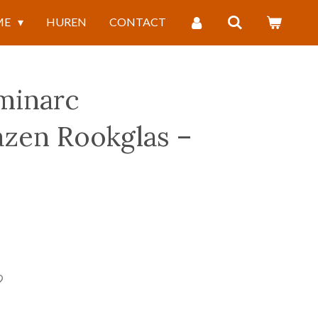
ME
HUREN
CONTACT
minarc
azen Rookglas –