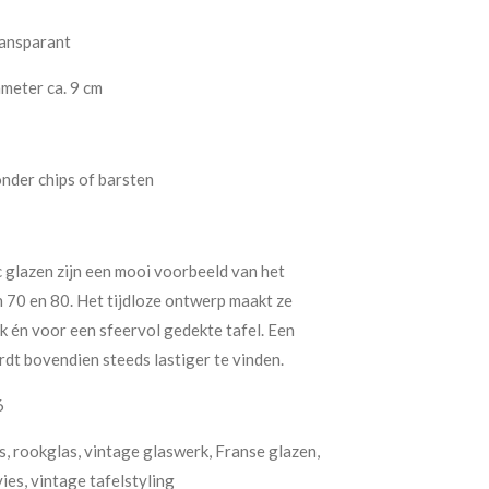
ransparant
ameter ca. 9 cm
onder chips of barsten
 glazen zijn een mooi voorbeeld van het
n 70 en 80. Het tijdloze ontwerp maakt ze
k én voor een sfeervol gedekte tafel. Een
rdt bovendien steeds lastiger te vinden.
6
s, rookglas, vintage glaswerk, Franse glazen,
ies, vintage tafelstyling