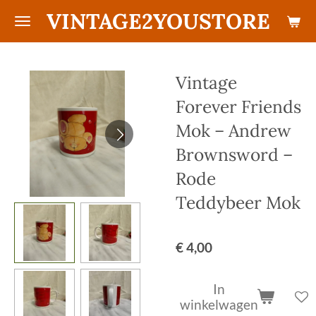
VINTAGE2YOUSTORE
Ga
direct
naar
de
Vintage
hoofdinhoud
Forever Friends
Mok – Andrew
Brownsword –
Rode
Teddybeer Mok
€ 4,00
In
winkelwagen