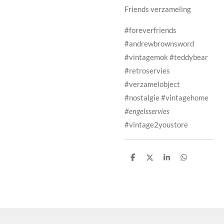
Friends verzameling
#foreverfriends
#andrewbrownsword
#vintagemok #teddybear
#retroservies
#verzamelobject
#nostalgie #vintagehome
#engelsservies
#vintage2youstore
D
D
S
D
e
e
h
e
l
e
a
l
e
l
r
e
n
e
n