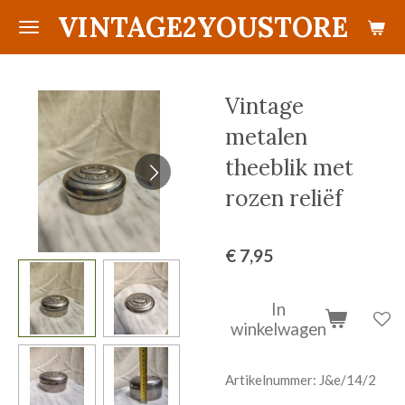
VINTAGE2YOUSTORE
Ga
direct
naar
de
Vintage
hoofdinhoud
metalen
theeblik met
rozen reliëf
€ 7,95
In
winkelwagen
Artikelnummer:
J&e/14/2