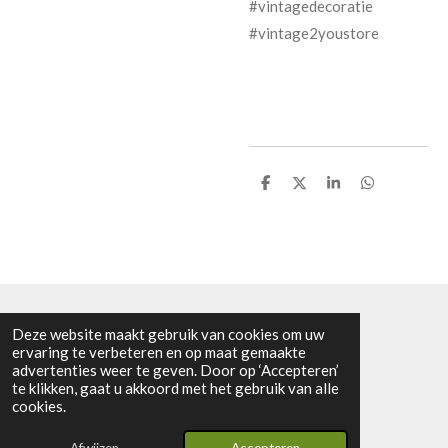
#vintagedecoratie
#vintage2youstore
D
D
S
D
e
e
h
e
l
e
a
l
e
l
r
e
n
e
n
Deze website maakt gebruik van cookies om uw
KVK nummer: 91275792
ervaring te verbeteren en op maat gemaakte
advertenties weer te geven. Door op ‘Accepteren’
BTW nummer: NL865601963B01
te klikken, gaat u akkoord met het gebruik van alle
© 2024 - 2026 Vintage2youstore
cookies.
Powered by
JouwWeb