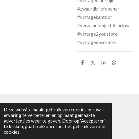
#vintagefrankrijk
#zwaardbriefopener
#vintagekantoor
#verzamelobject #curiosa
#vintage2youstore
#vintagedecoratie
D
D
S
D
e
e
h
e
l
e
a
l
e
l
r
e
n
e
n
Deze website maakt gebruik van cookies om uw
KVK nummer: 91275792
ervaring te verbeteren en op maat gemaakte
advertenties weer te geven. Door op ‘Accepteren’
BTW nummer: NL865601963B01
te klikken, gaat u akkoord met het gebruik van alle
© 2024 - 2026 Vintage2youstore
cookies.
Powered by
JouwWeb