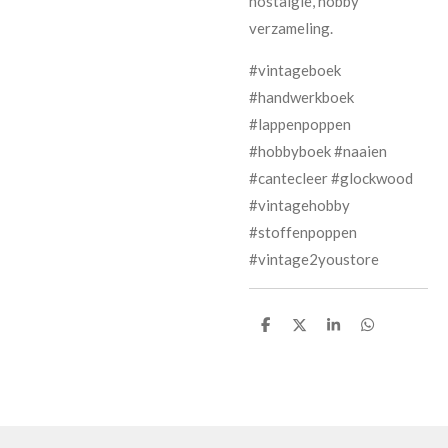
nostalgie, hobby
verzameling.
#vintageboek
#handwerkboek
#lappenpoppen
#hobbyboek #naaien
#cantecleer #glockwood
#vintagehobby
#stoffenpoppen
#vintage2youstore
D
D
S
D
e
e
h
e
l
e
a
l
e
l
r
e
n
e
n