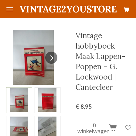
VINTAGE2YOUSTORE
Ga
direct
naar
de
Vintage
hoofdinhoud
hobbyboek
Maak Lappen-
Poppen – G.
Lockwood |
Cantecleer
€ 8,95
In
winkelwagen