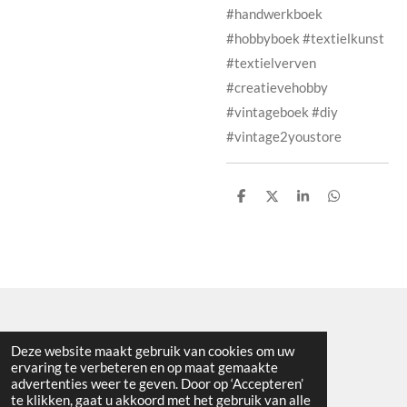
#handwerkboek
#hobbyboek #textielkunst
#textielverven
#creatievehobby
#vintageboek #diy
#vintage2youstore
D
D
S
D
e
e
h
e
l
e
a
l
e
l
r
e
n
e
n
KVK nummer: 91275792
Deze website maakt gebruik van cookies om uw
ervaring te verbeteren en op maat gemaakte
BTW nummer: NL865601963B01
advertenties weer te geven. Door op ‘Accepteren’
© 2024 - 2026 Vintage2youstore
te klikken, gaat u akkoord met het gebruik van alle