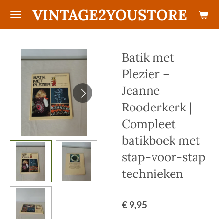
VINTAGE2YOUSTORE
Ga
direct
naar
de
Batik met
hoofdinhoud
Plezier –
Jeanne
Rooderkerk |
Compleet
batikboek met
stap-voor-stap
technieken
€ 9,95