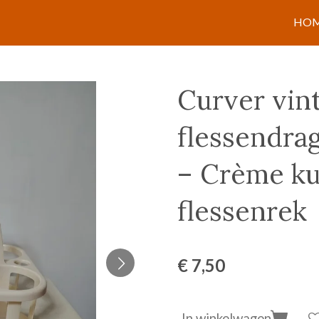
HO
Curver vin
flessendrag
– Crème ku
flessenrek
€ 7,50
In winkelwagen