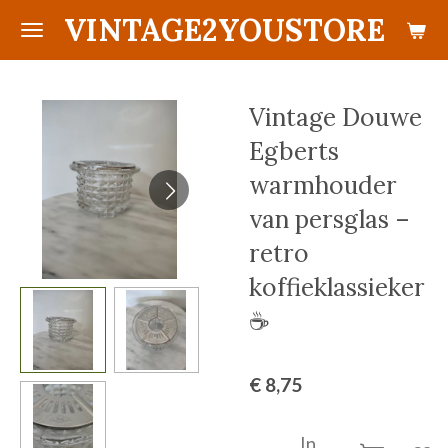
VINTAGE2YOUSTORE
Ga
direct
naar
de
Vintage Douwe
hoofdinhoud
Egberts
warmhouder
van persglas –
retro
koffieklassieker
☕
€ 8,75
In