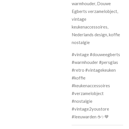
warmhouder, Douwe
Egberts verzamelobject,
vintage
keukenaccessoires,
Nederlands design, koffie
nostalgie
#vintage #douweegberts
#warmhouder #persglas
#retro #vintagekeuken
#koffie
#keukenaccessoires
#verzamelobject
#nostalgie
#vintage2youstore
#leeuwarden ☕✨🤎