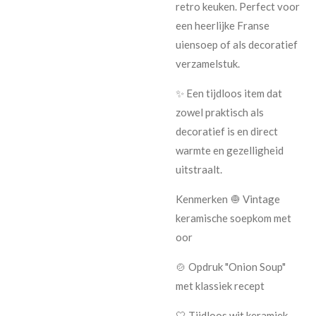
retro keuken. Perfect voor
een heerlijke Franse
uiensoep of als decoratief
verzamelstuk.
✨ Een tijdloos item dat
zowel praktisch als
decoratief is en direct
warmte en gezelligheid
uitstraalt.
Kenmerken 🧅 Vintage
keramische soepkom met
oor
🍲 Opdruk "Onion Soup"
met klassiek recept
🤍 Tijdloos wit keramiek