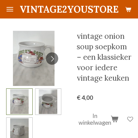
VINTAGE2YOUSTORE
Ga
direct
naar
de
vintage onion
hoofdinhoud
soup soepkom
– een klassieker
voor iedere
vintage keuken
€ 4,00
In
winkelwagen