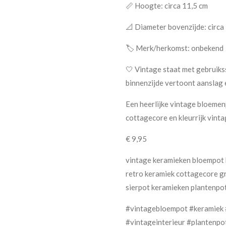
📏 Hoogte: circa 11,5 cm
📐 Diameter bovenzijde: circa
🏷️ Merk/herkomst: onbekend
🤍 Vintage staat met gebruikss
binnenzijde vertoont aanslag 
Een heerlijke vintage bloemen
cottagecore en kleurrijk vinta
€ 9,95
vintage keramieken bloempot 
retro keramiek cottagecore gr
sierpot keramieken plantenpo
#vintagebloempot #keramiek 
#vintageinterieur #plantenp