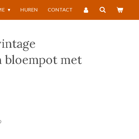
ME
HUREN
CONTACT
vintage
n bloempot met