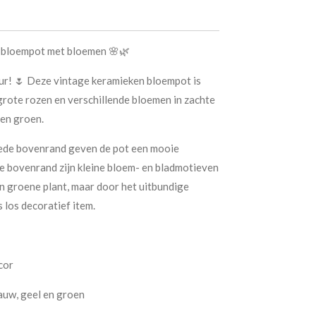
n bloempot met bloemen 🌸🌿
eur! 🌷 Deze vintage keramieken bloempot is
rote rozen en verschillende bloemen in zachte
 en groen.
rede bovenrand geven de pot een mooie
de bovenrand zijn kleine bloem- en bladmotieven
n groene plant, maar door het uitbundige
 los decoratief item.
cor
lauw, geel en groen