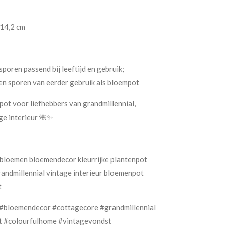
 14,2 cm
poren passend bij leeftijd en gebruik;
en sporen van eerder gebruik als bloempot
pot voor liefhebbers van grandmillennial,
ge interieur 🌺✨
bloemen bloemendecor kleurrijke plantenpot
andmillennial vintage interieur bloemenpot
t
#bloemendecor #cottagecore #grandmillennial
ot #colourfulhome #vintagevondst