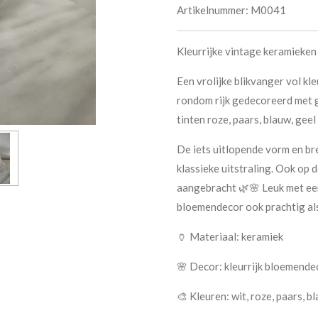
Artikelnummer:
M0041
Kleurrijke vintage keramieke
Een vrolijke blikvanger vol kl
rondom rijk gedecoreerd met g
tinten roze, paars, blauw, geel
De iets uitlopende vorm en b
klassieke uitstraling. Ook op 
aangebracht 🌿🌸 Leuk met ee
bloemendecor ook prachtig als
🏺 Materiaal: keramiek
🌸 Decor: kleurrijk bloemende
🎨 Kleuren: wit, roze, paars, b