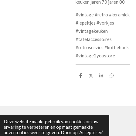
keuken jaren 70 jaren 80
#vintage #retro #keramiek
#lepeltjes #vorkjes
#vintagekeuken
#tafelaccessoires
#retroservies #koffiehoek
#vintage2youstore
D
D
S
D
e
e
h
e
l
e
a
l
e
l
r
e
n
e
n
Deze website maakt gebruik van cookies om uw
KVK nummer: 91275792
ervaring te verbeteren en op maat gemaakte
advertenties weer te geven. Door op ‘Accepteren’
BTW nummer: NL865601963B01