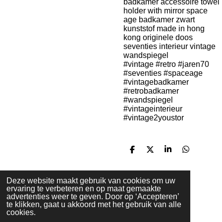
badkamer accessoire towel
holder with mirror space
age badkamer zwart
kunststof made in hong
kong originele doos
seventies interieur vintage
wandspiegel
#vintage #retro #jaren70
#seventies #spaceage
#vintagebadkamer
#retrobadkamer
#wandspiegel
#vintageinterieur
#vintage2youstor
D
D
S
D
e
e
h
e
l
e
a
l
e
l
r
e
Deze website maakt gebruik van cookies om uw
n
e
n
KVK nummer: 91275792
ervaring te verbeteren en op maat gemaakte
BTW nummer: NL865601963B01
advertenties weer te geven. Door op ‘Accepteren’
© 2024 - 2026 Vintage2youstore
te klikken, gaat u akkoord met het gebruik van alle
cookies.
Powered by
JouwWeb