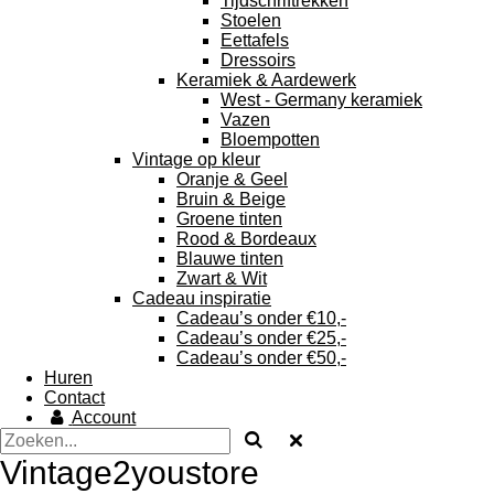
Tijdschriftrekken
Stoelen
Eettafels
Dressoirs
Keramiek & Aardewerk
West - Germany keramiek
Vazen
Bloempotten
Vintage op kleur
Oranje & Geel
Bruin & Beige
Groene tinten
Rood & Bordeaux
Blauwe tinten
Zwart & Wit
Cadeau inspiratie
Cadeau’s onder €10,-
Cadeau’s onder €25,-
Cadeau’s onder €50,-
Huren
Contact
Account
Vintage2youstore