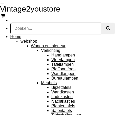
Ga
Vintage2youstore
direct
naar
de
hoofdinhoud
Home
webshop
Wonen en interieur
Verlichting
Hanglampen
Vloerlampen
Tafellampen
Plaffonnières
Wandlampen
Bureaulampen
Meubels
Bijzettafels
Wandkasten
Ladekasten
Nachtkastjes
Plantentafels
Salontafels