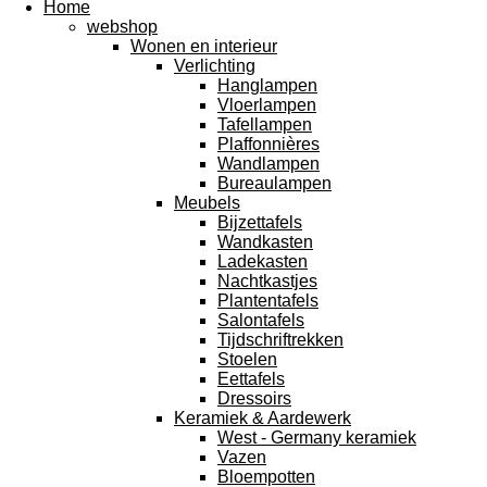
Home
webshop
Wonen en interieur
Verlichting
Hanglampen
Vloerlampen
Tafellampen
Plaffonnières
Wandlampen
Bureaulampen
Meubels
Bijzettafels
Wandkasten
Ladekasten
Nachtkastjes
Plantentafels
Salontafels
Tijdschriftrekken
Stoelen
Eettafels
Dressoirs
Keramiek & Aardewerk
West - Germany keramiek
Vazen
Bloempotten