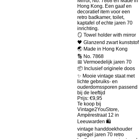
Mirror, No. 7868 en Made in
Hong Kong. Een gaaf en
decoratief item voor een
retro badkamer, toilet,
kaptafel of echte jaren 70
inrichting.
🪞 Towel holder with mirror
🖤 Glanzend zwart kunststof
🌏 Made in Hong Kong
🔢 No. 7868
📅 Vermoedelijk jaren 70
📦 Inclusief originele doos
✨ Mooie vintage staat met
lichte gebruiks- en
ouderdomssporen passend
bij de leeftijd
Prijs: €9,95
Te koop bij
Vintage2YouStore,
Ampèrestraat 12 in
Leeuwarden 🛍️
vintage handdoekhouder
spiegel jaren 70 retro