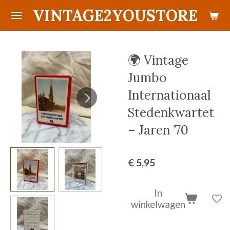
VINTAGE2YOUSTORE
Ga
direct
naar
de
🌍 Vintage
hoofdinhoud
Jumbo
Internationaal
Stedenkwartet
– Jaren ’70
€ 5,95
In
winkelwagen