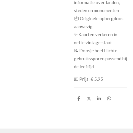
informatie over landen,
steden en monumenten
📦 Originele opbergdoos
aanwezig
✨ Kaarten verkeren in
nette vintage staat
📝 Doosje heeft lichte
gebruikssporen passend bij
de leeftijd
💶
Prijs: € 5,95
D
D
S
D
e
e
h
e
l
e
a
l
e
l
r
e
n
e
n