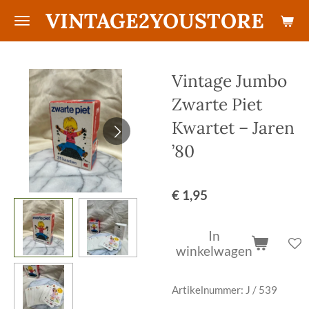
VINTAGE2YOUSTORE
Ga
direct
naar
de
Vintage Jumbo
hoofdinhoud
Zwarte Piet
Kwartet – Jaren
’80
€ 1,95
In
winkelwagen
Artikelnummer:
J / 539