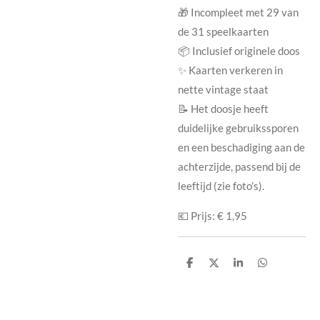
🎁 Incompleet met 29 van
de 31
speelkaarten
📦 Inclusief originele doos
✨ Kaarten verkeren in
nette vintage staat
📝 Het doosje heeft
duidelijke gebruikssporen
en een beschadiging aan de
achterzijde, passend bij de
leeftijd (zie foto’s).
💶
Prijs: € 1,95
D
D
S
D
e
e
h
e
l
e
a
l
e
l
r
e
n
e
n